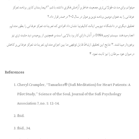
میتوانم برای مدت طولانی‌تری جمعیت خاطر و آرامش فکری داشته باشم."۱بیمارستان کایزر برنامه تمرکز
عرفانی را به عنوان دومین برنامه نوین و موثر در سال ۲۰۰۵ در صدر قرار داد.۲
تحقیق دیگری در دانشگاه دیویس ایالت کالیفرنیا نشان داد افرادی که تمرینات تمرکز عرفانی را بطور متداوم
انجام میدهند سیستم ترمیم DNA در آنان دارای کاربرد بالایی‌ است و همچنین از روحیه و دید مثبت تری نیز
برخوردار میباشند.۳ نتایج این تحقیق ارتباط قابل توجّهی ما بین اجرای متداوم تمرینات تمرکز عرفانی و کاهش
در میزان عود سرطان را نیز ثابت نمود. ۴
References
Cheryl Crumpler, “Tamarkoz® (Sufi Meditation) for Heart Patients: A
Pilot Study,” Science of the Soul, Journal of the Sufi Psychology
Association 7, no. 1: 12-14.
Ibid.
Ibid., 34.