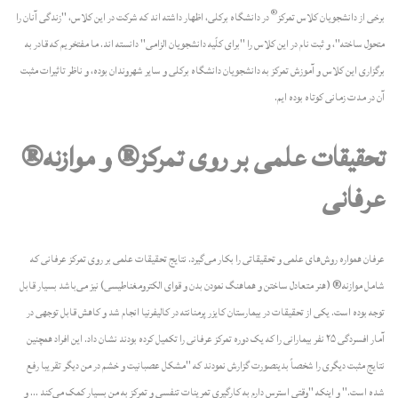
®
برخی‌ از دانشجویان کلاس تمرکز
در دانشگاه برکلی، اظهار داشته اند که شرکت در این کلاس، "زندگی‌ آنان را
متحول ساخته"، و ثبت نام در این کلاس را "برای کلّیه دانشجویان الزامی" دانسته اند. ما مفتخریم که قادر به
برگزاری این کلاس و آموزش تمرکز به دانشجویان دانشگاه برکلی و سایر شهروندان بوده، و ناظر تاثیرات مثبت
آن‌ در مدت زمانی‌ کوتاه بوده ایم.
تحقیقات علمی‌ بر روی تمرکز® و موازنه®
عرفانی
عرفان همواره روش‌های علمی‌ و تحقیقاتی‌ را بکار می‌گیرد. نتایج تحقیقات علمی‌ بر روی تمرکز عرفانی که
شامل موازنه® (هنر متعادل ساختن و هماهنگ نمودن بدن و قوای الکترومغناطیسی) نیز می‌باشد بسیار قابل
توجه بوده است. یکی‌ از تحقیقات در بیمارستان کایزر پرمنانته در کالیفرنیا انجام شد و کاهش قابل توجهی‌ در
آمار افسردگی ۲۵ نفر بیمارانی را که یک دوره تمرکز عرفانی را تکمیل کرده بودند نشان داد. این افراد همچنین
نتایج مثبت دیگری را شخصاً بدینصورت گزارش نمودند که "مشکل عصبانیت و خشم در من دیگر تقریبا رفع
شده است." و اینکه "وقتی‌ استرس دارم به کارگیری تمرینات تنفسی و تمرکز به من بسیار کمک می‌کند ... و