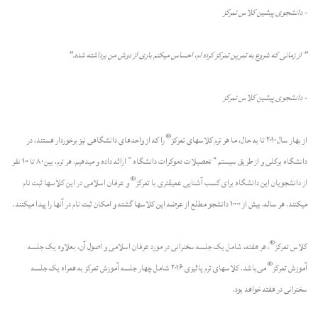
- دانشجوى پيشين كلاس تمركز
" از زمانى كه شروع به تمرين تمركز كرده ام، احساس ميكنم بارى از دوش من برداشته شده."
- دانشجوى پيشين كلاس تمركز
®
از بهار سال ۲۰۱۰ تا به حال، ما هر ترم کلاسهای تمرکز
را که از واحدهای دانشگاهی نیز برخوردار هستند، در
دانشگاه برکلی و از طریق سیستم “ تحصیلات دموکرات دانشگاه ” ارائه داده و میدهیم. هر ترم، بین ۸۰ تا ۱۰۰ نفر
®
از دانشجویان این دانشگاه برای کسب آشنایی‌ عمیقتری با تمرکز
و عرفان اسلامی در این کلاسها ثبت نام
میکنند. هر ساله، بیش از ۱۰۰۰۰ دانشجو مطلع از عرضه این کلاسها گشته و امکان ثبت نام در آنها را پیدا میکنند.
®
کلاس تمرکز
، هر هفته، شامل یک جلسه سخنرانی‌ در مورد عرفان اسلامی و اصول آن‌، بعلاوه یک جلسه
®
آموزش تمرکز
می‌‌باشد. کلاسهای‌ ترم پائیزی ۲۰۱۶ شامل چهار جلسه آموزش تمرکز به همراه یک جلسه
سخنرانی در هفته خواهد بود.